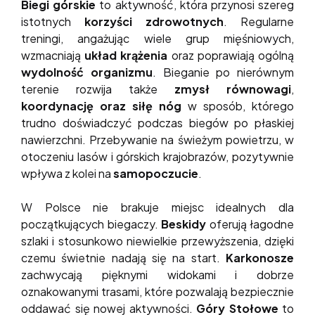
Biegi górskie
to aktywność, która przynosi szereg
istotnych
korzyści zdrowotnych
. Regularne
treningi, angażując wiele grup mięśniowych,
wzmacniają
układ krążenia
oraz poprawiają ogólną
wydolność organizmu
. Bieganie po nierównym
terenie rozwija także
zmysł równowagi
,
koordynację oraz siłę nóg
w sposób, którego
trudno doświadczyć podczas biegów po płaskiej
nawierzchni. Przebywanie na świeżym powietrzu, w
otoczeniu lasów i górskich krajobrazów, pozytywnie
wpływa z kolei na
samopoczucie
.
W Polsce nie brakuje miejsc idealnych dla
początkujących biegaczy.
Beskidy
oferują łagodne
szlaki i stosunkowo niewielkie przewyższenia, dzięki
czemu świetnie nadają się na start.
Karkonosze
zachwycają pięknymi widokami i dobrze
oznakowanymi trasami, które pozwalają bezpiecznie
oddawać się nowej aktywności.
Góry Stołowe
to