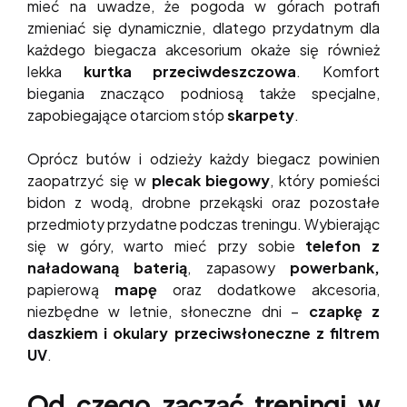
mieć na uwadze, że pogoda w górach potrafi
zmieniać się dynamicznie, dlatego przydatnym dla
każdego biegacza akcesorium okaże się również
lekka
kurtka przeciwdeszczowa
. Komfort
biegania znacząco podniosą także specjalne,
zapobiegające otarciom stóp
skarpety
.
Oprócz butów i odzieży każdy biegacz powinien
zaopatrzyć się w
plecak biegowy
, który pomieści
bidon z wodą, drobne przekąski oraz pozostałe
przedmioty przydatne podczas treningu. Wybierając
się w góry, warto mieć przy sobie
telefon z
naładowaną baterią
, zapasowy
powerbank,
papierową
mapę
oraz dodatkowe akcesoria,
niezbędne w letnie, słoneczne dni –
czapkę z
daszkiem i okulary przeciwsłoneczne
z filtrem
UV
.
Od czego zacząć treningi w