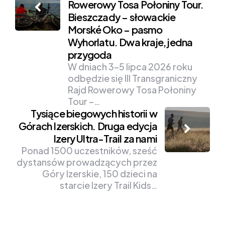
Rowerowy Tosa Połoniny Tour.
navigation
Bieszczady – słowackie
Morské Oko – pasmo
Wyhorlatu. Dwa kraje, jedna
przygoda
W dniach 3–5 lipca 2026 roku
odbędzie się III Transgraniczny
Rajd Rowerowy Tosa Połoniny
Tour –…
Tysiące biegowych historii w
Górach Izerskich. Druga edycja
Izery Ultra-Trail za nami
Ponad 1500 uczestników, sześć
dystansów prowadzących przez
Góry Izerskie, 150 dzieci na
starcie Izery Trail Kids…